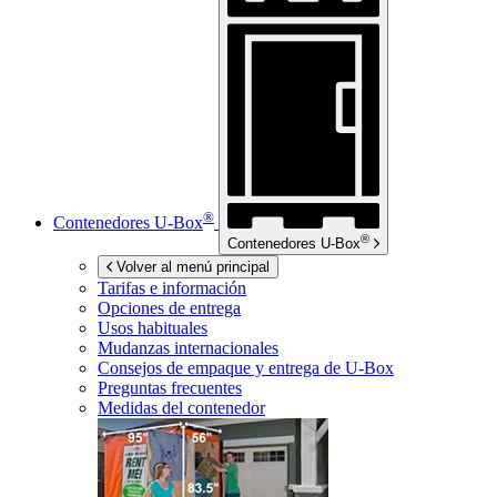
®
Contenedores
U-Box
®
Contenedores
U-Box
Volver al menú principal
Tarifas e información
Opciones de entrega
Usos habituales
Mudanzas internacionales
Consejos de empaque y entrega de
U-Box
Preguntas frecuentes
Medidas del contenedor