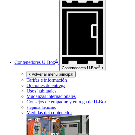
®
Contenedores
U-Box
®
Contenedores
U-Box
Volver al menú principal
Tarifas e información
Opciones de entrega
Usos habituales
Mudanzas internacionales
Consejos de empaque y entrega de
U-Box
Preguntas frecuentes
Medidas del contenedor