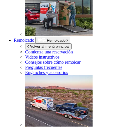
Remolcado
Remolcado
Volver al menú principal
Comienza una reservación
Videos instructivos
Consejos sobre cómo remolcar
Preguntas frecuentes
Enganches y accesorios