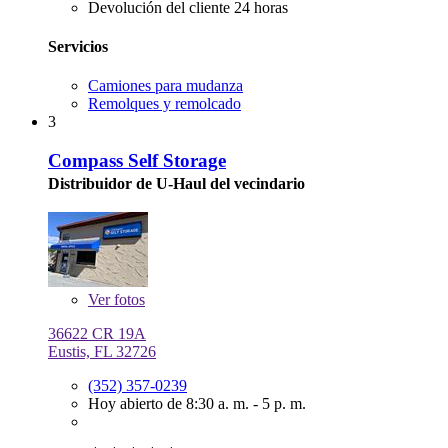
Devolución del cliente 24 horas
Servicios
Camiones para mudanza
Remolques y remolcado
3
Compass Self Storage
Distribuidor de U-Haul del vecindario
Ver
fotos
36622 CR 19A
Eustis, FL 32726
(352) 357-0239
Hoy abierto de 8:30 a. m. - 5 p. m.