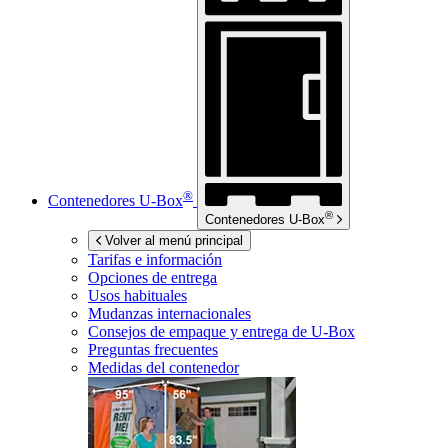
®
Contenedores
U-Box
®
Contenedores
U-Box
Volver al menú principal
Tarifas e información
Opciones de entrega
Usos habituales
Mudanzas internacionales
Consejos de empaque y entrega de
U-Box
Preguntas frecuentes
Medidas del contenedor