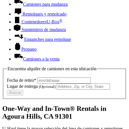
Camiones para mudanza
Remolques y remolcado
®
Contenedores
U-Box
Suministros de mudanza
Enganches para remolque
Propano
Camiones a la venta
Encuentra alquiler de camiones en esta ubicación
Fecha de retiro*
Lugar de entrega
(Opcional)
Buscar
One-Way and In-Town® Rentals in
Agoura Hills, CA 91301
U-Haul tiene la mayor selección del área de camiones y remolques