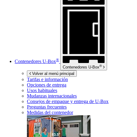
®
Contenedores
U-Box
®
Contenedores
U-Box
Volver al menú principal
Tarifas e información
Opciones de entrega
Usos habituales
Mudanzas internacionales
Consejos de empaque y entrega de
U-Box
Preguntas frecuentes
Medidas del contenedor