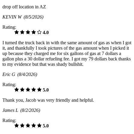
drop off location in AZ
KEVIN W
(8/5/2026)
Rating:
4.0
I turned the truck back in with the same amount of gas as when I got
it, and thankfully I took pictures of the gas amount when I picked it
up because they charged me for six gallons of gas at 7 dollars a
gallon plus a 30 dollar refueling fee. I got my 79 dollars back thanks
to my evidence but that was shady bullshit.
Eric G
(8/4/2026)
Rating:
5.0
Thank you, Jacob was very friendly and helpful.
James L
(8/2/2026)
Rating:
5.0