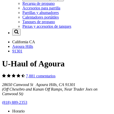
Recarga de propano
Accesorios para parrilla
Parrillas y ahumadores
Calentadores portátiles
Tanques de propano
Piezas y accesorios de tanques
California
CA
Agoura Hills
91301
U-Haul of Agoura
7,881 comentarios
28650 Canwood St Agoura Hills, CA 91301
(Off Chesebro and Kanan Off Ramps, Near Trader Joes on
Canwood St)
(818) 889-2353
Horario