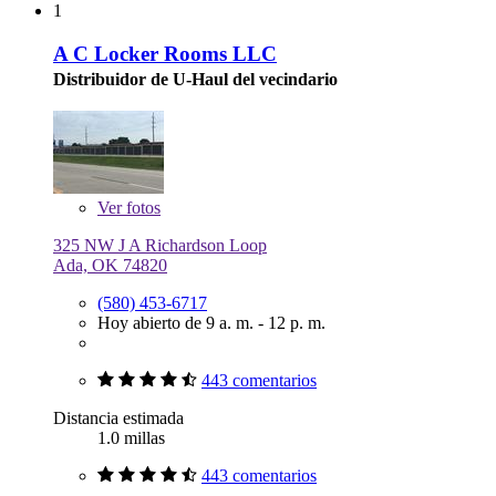
1
A C Locker Rooms LLC
Distribuidor de U-Haul del vecindario
Ver
fotos
325 NW J A Richardson Loop
Ada, OK 74820
(580) 453-6717
Hoy abierto de 9 a. m. - 12 p. m.
443 comentarios
Distancia estimada
1.0 millas
443 comentarios