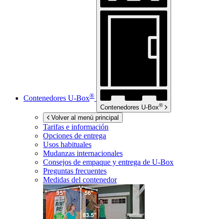
®
Contenedores
U-Box
®
Contenedores
U-Box
Volver al menú principal
Tarifas e información
Opciones de entrega
Usos habituales
Mudanzas internacionales
Consejos de empaque y entrega de
U-Box
Preguntas frecuentes
Medidas del contenedor