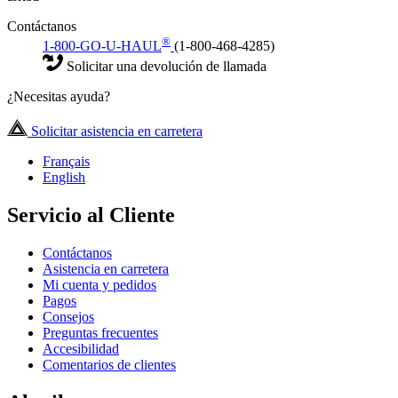
Contáctanos
®
1-800-GO-U-HAUL
(1-800-468-4285)
Solicitar una devolución de llamada
¿Necesitas ayuda?
Solicitar asistencia en carretera
Français
English
Servicio al Cliente
Contáctanos
Asistencia en carretera
Mi cuenta y pedidos
Pagos
Consejos
Preguntas frecuentes
Accesibilidad
Comentarios de clientes