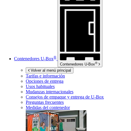
®
Contenedores
U-Box
®
Contenedores
U-Box
Volver al menú principal
Tarifas e información
Opciones de entrega
Usos habituales
Mudanzas internacionales
Consejos de empaque y entrega de
U-Box
Preguntas frecuentes
Medidas del contenedor