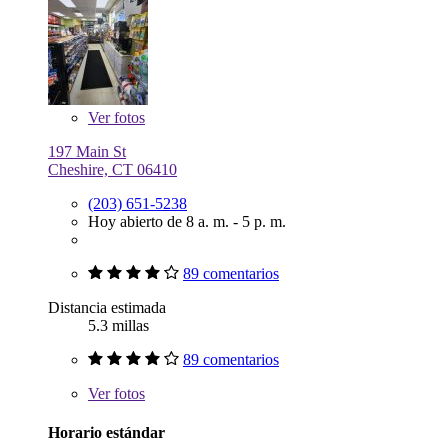
Ver
fotos
197 Main St
Cheshire, CT 06410
(203) 651-5238
Hoy abierto de 8 a. m. - 5 p. m.
89 comentarios
Distancia estimada
5.3 millas
89 comentarios
Ver
fotos
Horario estándar