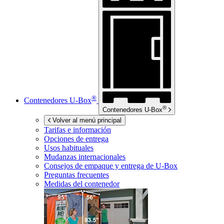
®
Contenedores
U-Box
®
Contenedores
U-Box
Volver al menú principal
Tarifas e información
Opciones de entrega
Usos habituales
Mudanzas internacionales
Consejos de empaque y entrega de
U-Box
Preguntas frecuentes
Medidas del contenedor