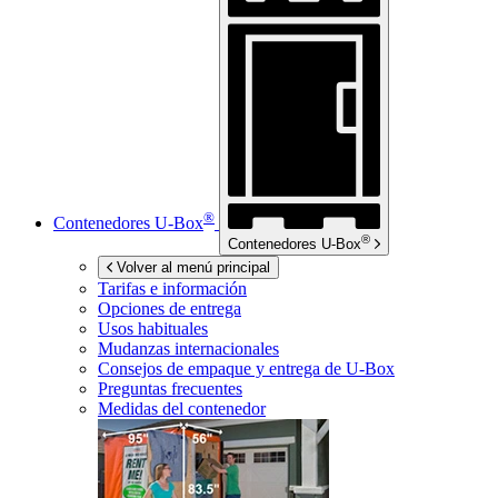
®
Contenedores
U-Box
®
Contenedores
U-Box
Volver al menú principal
Tarifas e información
Opciones de entrega
Usos habituales
Mudanzas internacionales
Consejos de empaque y entrega de
U-Box
Preguntas frecuentes
Medidas del contenedor