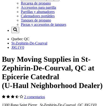
Recarga de propano
Accesorios para parrilla
Parrillas y ahumadores
Calentadores portátiles
Tanques de propano
Piezas y accesorios de tanques
Quebec
QC
St-Zephirin-De-Courval
J0G1V0
Buy Moving Supplies in St-
Zephirin-De-Courval, QC at
Epicerie Catedral
(U-Haul Neighborhood Dealer)
2 comentarios
1300 Rang Saint Pierre St-Zephirin-De-Courval, QC J0G1V0