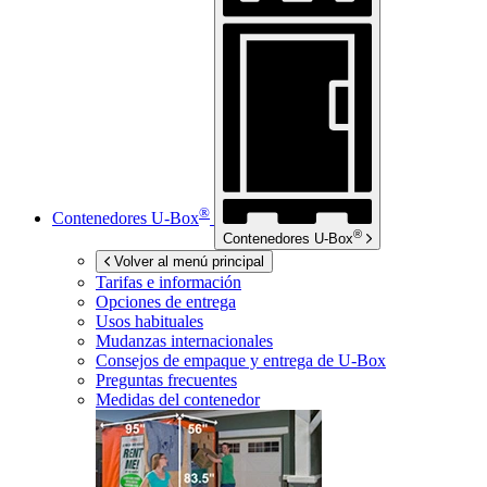
®
Contenedores
U-Box
®
Contenedores
U-Box
Volver al menú principal
Tarifas e información
Opciones de entrega
Usos habituales
Mudanzas internacionales
Consejos de empaque y entrega de
U-Box
Preguntas frecuentes
Medidas del contenedor