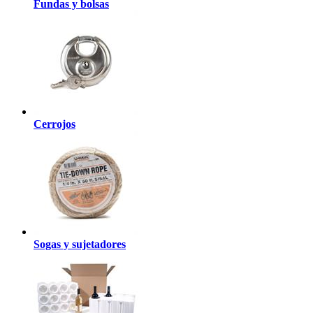
Fundas y bolsas
Cerrojos
Sogas y sujetadores