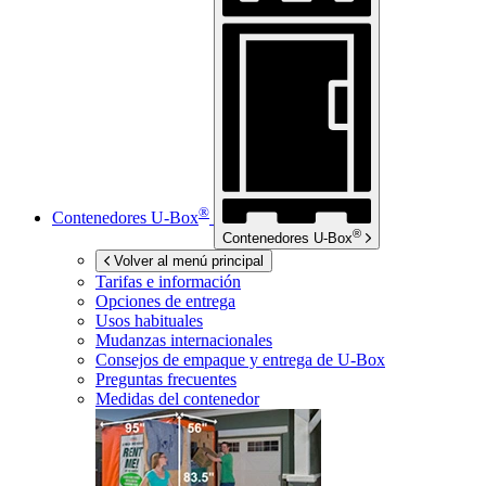
®
Contenedores
U-Box
®
Contenedores
U-Box
Volver al menú principal
Tarifas e información
Opciones de entrega
Usos habituales
Mudanzas internacionales
Consejos de empaque y entrega de
U-Box
Preguntas frecuentes
Medidas del contenedor