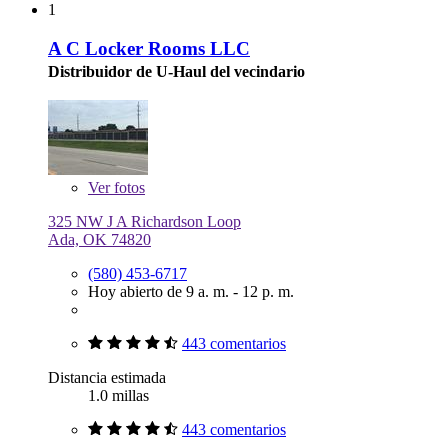
1
A C Locker Rooms LLC
Distribuidor de U-Haul del vecindario
Ver
fotos
325 NW J A Richardson Loop
Ada, OK 74820
(580) 453-6717
Hoy abierto de 9 a. m. - 12 p. m.
443 comentarios
Distancia estimada
1.0 millas
443 comentarios