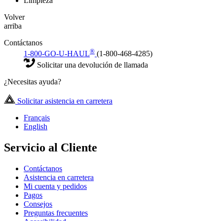
Limpieza
Volver
arriba
Contáctanos
®
1-800-GO-U-HAUL
(1-800-468-4285)
Solicitar una devolución de llamada
¿Necesitas ayuda?
Solicitar asistencia en carretera
Français
English
Servicio al Cliente
Contáctanos
Asistencia en carretera
Mi cuenta y pedidos
Pagos
Consejos
Preguntas frecuentes