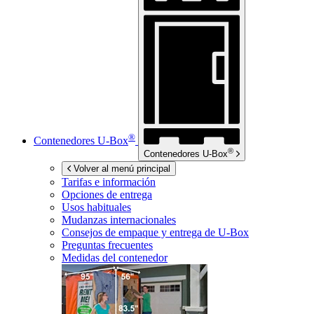
®
Contenedores
U-Box
®
Contenedores
U-Box
Volver al menú principal
Tarifas e información
Opciones de entrega
Usos habituales
Mudanzas internacionales
Consejos de empaque y entrega de
U-Box
Preguntas frecuentes
Medidas del contenedor