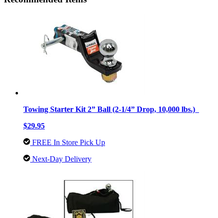
Towing Starter Kit 2” Ball (2-1/4” Drop, 10,000 lbs.)
$29.95
FREE In Store Pick Up
Next-Day Delivery