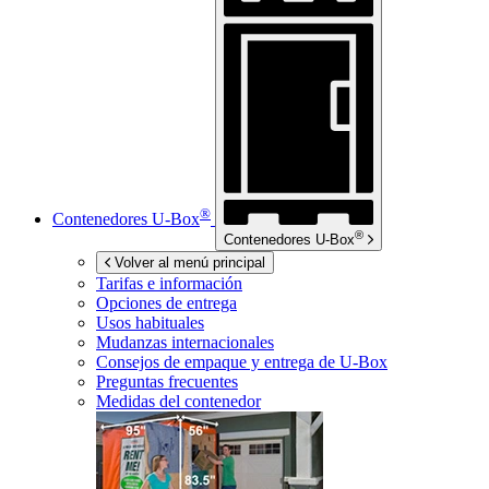
®
Contenedores
U-Box
®
Contenedores
U-Box
Volver al menú principal
Tarifas e información
Opciones de entrega
Usos habituales
Mudanzas internacionales
Consejos de empaque y entrega de
U-Box
Preguntas frecuentes
Medidas del contenedor