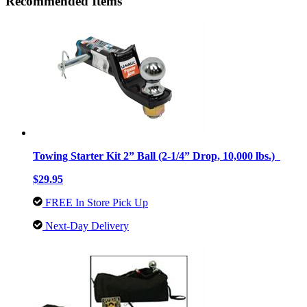
Recommended Items
Towing Starter Kit 2” Ball (2-1/4” Drop, 10,000 lbs.)
$29.95
FREE In Store Pick Up
Next-Day Delivery