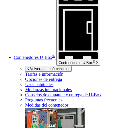
®
Contenedores
U-Box
®
Contenedores
U-Box
Volver al menú principal
Tarifas e información
Opciones de entrega
Usos habituales
Mudanzas internacionales
Consejos de empaque y entrega de
U-Box
Preguntas frecuentes
Medidas del contenedor