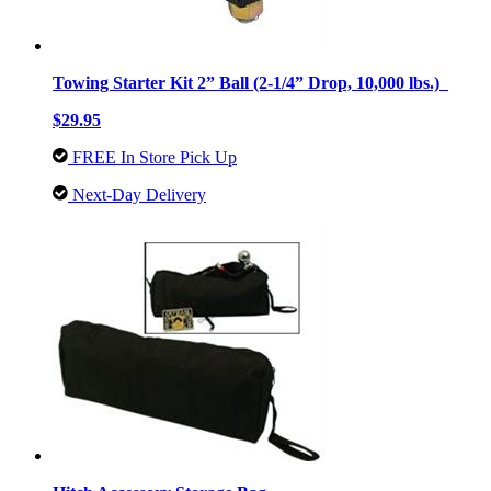
Towing Starter Kit 2” Ball (2-1/4” Drop, 10,000 lbs.)
$29.95
FREE In Store Pick Up
Next-Day Delivery