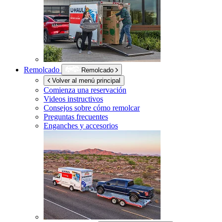
Remolcado
Remolcado
Volver al menú principal
Comienza una reservación
Videos instructivos
Consejos sobre cómo remolcar
Preguntas frecuentes
Enganches y accesorios