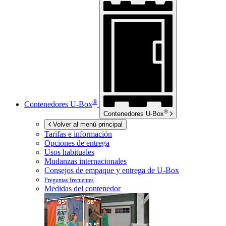
®
Contenedores
U-Box
®
Contenedores
U-Box
Volver al menú principal
Tarifas e información
Opciones de entrega
Usos habituales
Mudanzas internacionales
Consejos de empaque y entrega de
U-Box
Preguntas frecuentes
Medidas del contenedor