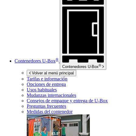
®
Contenedores
U-Box
®
Contenedores
U-Box
Volver al menú principal
Tarifas e información
Opciones de entrega
Usos habituales
Mudanzas internacionales
Consejos de empaque y entrega de
U-Box
Preguntas frecuentes
Medidas del contenedor