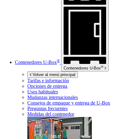
®
Contenedores
U-Box
®
Contenedores
U-Box
Volver al menú principal
Tarifas e información
Opciones de entrega
Usos habituales
Mudanzas internacionales
Consejos de empaque y entrega de
U-Box
Preguntas frecuentes
Medidas del contenedor