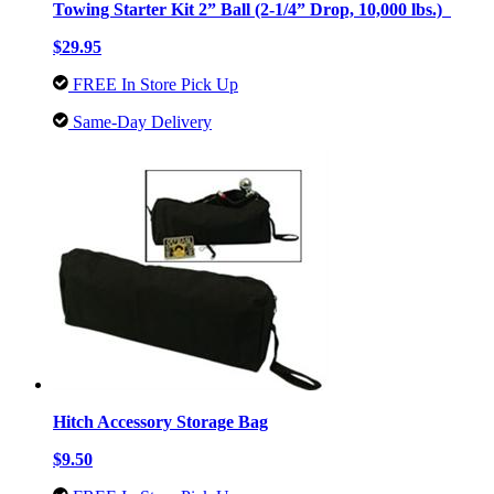
Towing Starter Kit 2” Ball (2-1/4” Drop, 10,000 lbs.)
$29.95
FREE In Store Pick Up
Same-Day Delivery
Hitch Accessory Storage Bag
$9.50