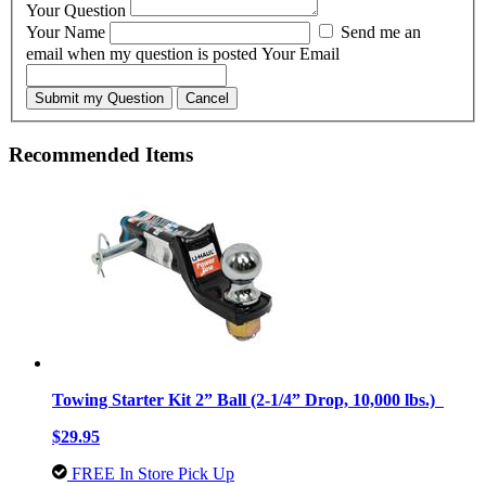
Your Question
Your Name
Send me an
email when my question is posted
Your Email
Submit my Question
Cancel
Recommended Items
Towing Starter Kit 2” Ball (2-1/4” Drop, 10,000 lbs.)
$29.95
FREE In Store Pick Up