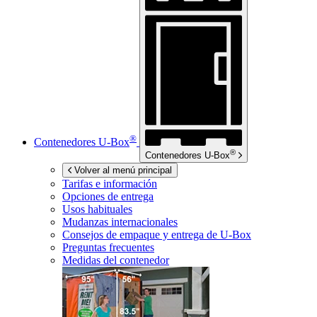
®
Contenedores
U-Box
®
Contenedores
U-Box
Volver al menú principal
Tarifas e información
Opciones de entrega
Usos habituales
Mudanzas internacionales
Consejos de empaque y entrega de
U-Box
Preguntas frecuentes
Medidas del contenedor