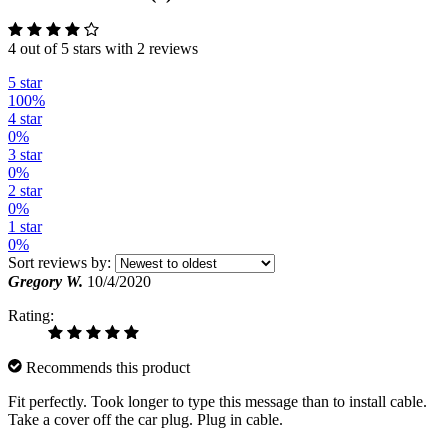
4 out of 5 stars with 2 reviews
5 star
100%
4 star
0%
3 star
0%
2 star
0%
1 star
0%
Sort reviews by:
Gregory W.
10/4/2020
Rating:
Recommends this product
Fit perfectly. Took longer to type this message than to install cable.
Take a cover off the car plug. Plug in cable.