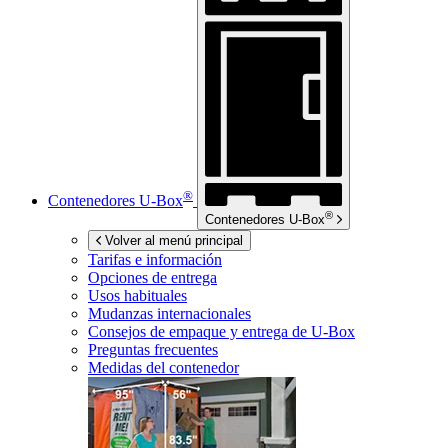
®
Contenedores
U-Box
®
Contenedores
U-Box
Volver al menú principal
Tarifas e información
Opciones de entrega
Usos habituales
Mudanzas internacionales
Consejos de empaque y entrega de
U-Box
Preguntas frecuentes
Medidas del contenedor