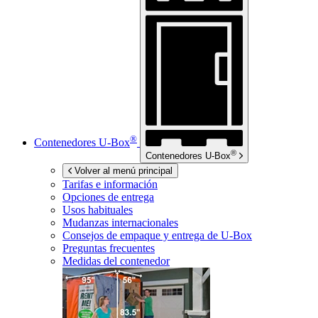
®
Contenedores
U-Box
®
Contenedores
U-Box
Volver al menú principal
Tarifas e información
Opciones de entrega
Usos habituales
Mudanzas internacionales
Consejos de empaque y entrega de
U-Box
Preguntas frecuentes
Medidas del contenedor