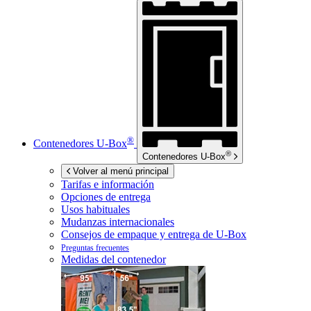
®
Contenedores
U-Box
®
Contenedores
U-Box
Volver al menú principal
Tarifas e información
Opciones de entrega
Usos habituales
Mudanzas internacionales
Consejos de empaque y entrega de
U-Box
Preguntas frecuentes
Medidas del contenedor