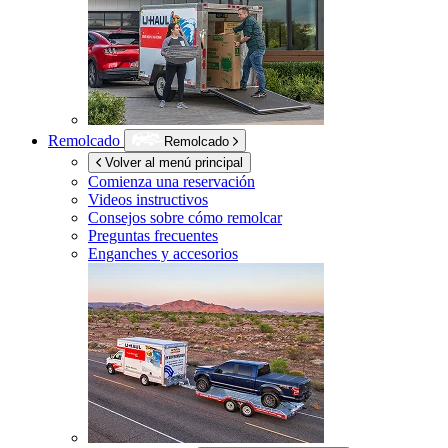
Remolcado
Remolcado
Volver al menú principal
Comienza una reservación
Videos instructivos
Consejos sobre cómo remolcar
Preguntas frecuentes
Enganches y accesorios