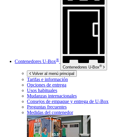
®
Contenedores
U-Box
®
Contenedores
U-Box
Volver al menú principal
Tarifas e información
Opciones de entrega
Usos habituales
Mudanzas internacionales
Consejos de empaque y entrega de
U-Box
Preguntas frecuentes
Medidas del contenedor