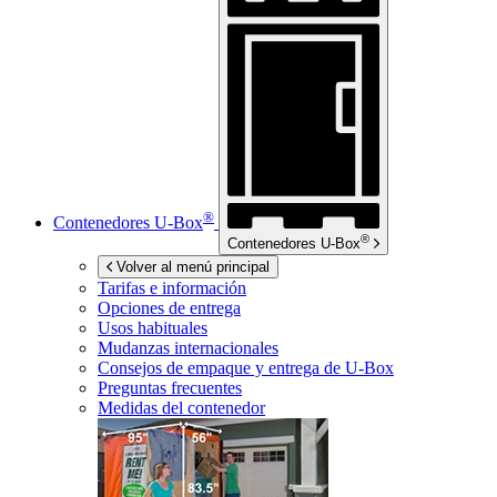
®
Contenedores
U-Box
®
Contenedores
U-Box
Volver al menú principal
Tarifas e información
Opciones de entrega
Usos habituales
Mudanzas internacionales
Consejos de empaque y entrega de
U-Box
Preguntas frecuentes
Medidas del contenedor