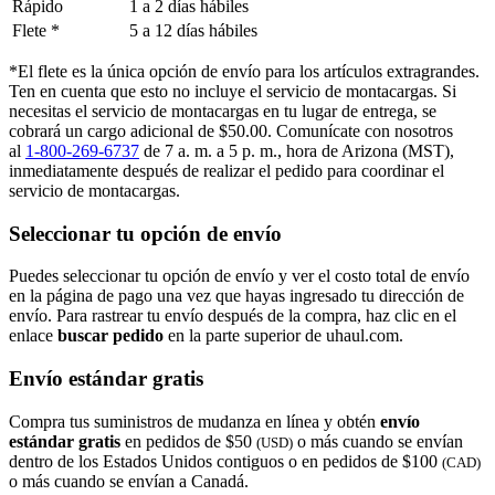
Rápido
1 a 2 días hábiles
Flete *
5 a 12 días hábiles
*El flete es la única opción de envío para los artículos extragrandes.
Ten en cuenta que esto no incluye el servicio de montacargas. Si
necesitas el servicio de montacargas en tu lugar de entrega, se
cobrará un cargo adicional de $50.00. Comunícate con nosotros
al
1-800-269-6737
de 7 a. m. a 5 p. m., hora de Arizona (MST),
inmediatamente después de realizar el pedido para coordinar el
servicio de montacargas.
Seleccionar tu opción de envío
Puedes seleccionar tu opción de envío y ver el costo total de envío
en la página de pago una vez que hayas ingresado tu dirección de
envío. Para rastrear tu envío después de la compra, haz clic en el
enlace
buscar pedido​​​​​​​
en la parte superior de uhaul.com.
Envío estándar gratis
Compra tus suministros de mudanza en línea y obtén
envío
estándar gratis
en pedidos de $50
o más cuando se envían
(USD)
dentro de los Estados Unidos contiguos o en pedidos de $100
(CAD)
o más cuando se envían a Canadá.