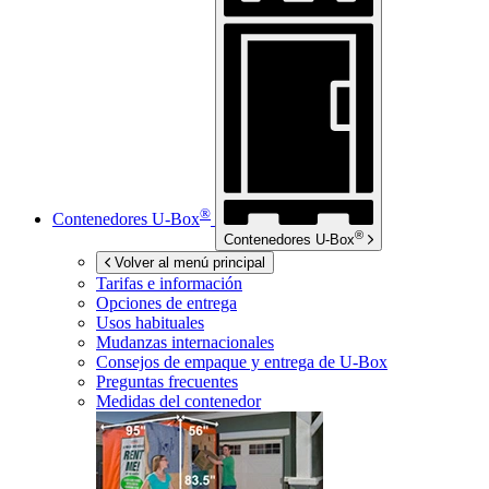
®
Contenedores
U-Box
®
Contenedores
U-Box
Volver al menú principal
Tarifas e información
Opciones de entrega
Usos habituales
Mudanzas internacionales
Consejos de empaque y entrega de
U-Box
Preguntas frecuentes
Medidas del contenedor