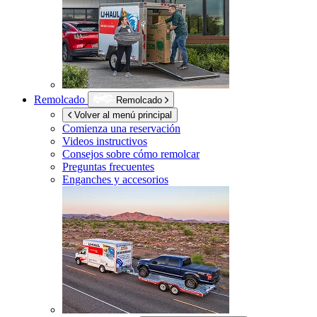
Remolcado
Remolcado
Volver al menú principal
Comienza una reservación
Videos instructivos
Consejos sobre cómo remolcar
Preguntas frecuentes
Enganches y accesorios