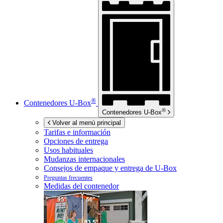
®
Contenedores
U-Box
®
Contenedores
U-Box
Volver al menú principal
Tarifas e información
Opciones de entrega
Usos habituales
Mudanzas internacionales
Consejos de empaque y entrega de
U-Box
Preguntas frecuentes
Medidas del contenedor