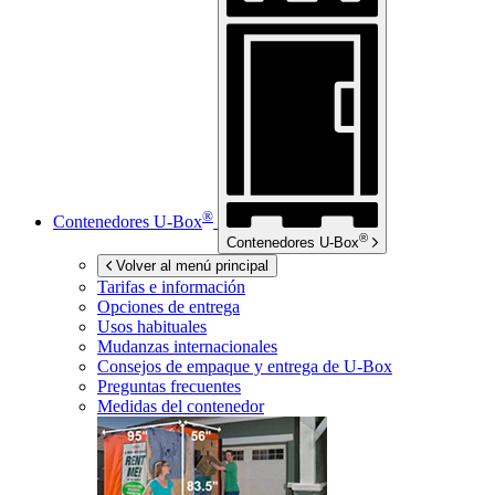
®
Contenedores
U-Box
®
Contenedores
U-Box
Volver al menú principal
Tarifas e información
Opciones de entrega
Usos habituales
Mudanzas internacionales
Consejos de empaque y entrega de
U-Box
Preguntas frecuentes
Medidas del contenedor