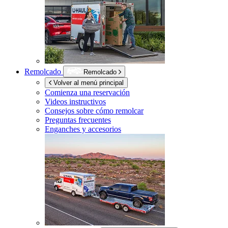
Remolcado
Remolcado
Volver al menú principal
Comienza una reservación
Videos instructivos
Consejos sobre cómo remolcar
Preguntas frecuentes
Enganches y accesorios