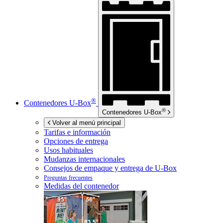
®
Contenedores
U-Box
®
Contenedores
U-Box
Volver al menú principal
Tarifas e información
Opciones de entrega
Usos habituales
Mudanzas internacionales
Consejos de empaque y entrega de
U-Box
Preguntas frecuentes
Medidas del contenedor