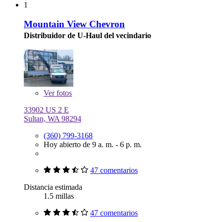
1
Mountain View Chevron
Distribuidor de U-Haul del vecindario
Ver
fotos
33902 US 2 E
Sultan, WA 98294
(360) 799-3168
Hoy abierto de 9 a. m. - 6 p. m.
47 comentarios
Distancia estimada
1.5 millas
47 comentarios