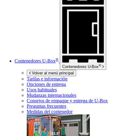
®
Contenedores
U-Box
®
Contenedores
U-Box
Volver al menú principal
Tarifas e información
Opciones de entrega
Usos habituales
Mudanzas internacionales
Consejos de empaque y entrega de
U-Box
Preguntas frecuentes
Medidas del contenedor