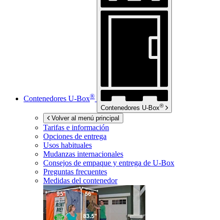
®
Contenedores
U-Box
®
Contenedores
U-Box
Volver al menú principal
Tarifas e información
Opciones de entrega
Usos habituales
Mudanzas internacionales
Consejos de empaque y entrega de
U-Box
Preguntas frecuentes
Medidas del contenedor