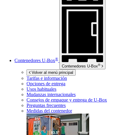
®
Contenedores
U-Box
®
Contenedores
U-Box
Volver al menú principal
Tarifas e información
Opciones de entrega
Usos habituales
Mudanzas internacionales
Consejos de empaque y entrega de
U-Box
Preguntas frecuentes
Medidas del contenedor