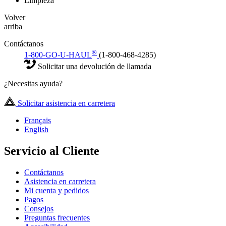
Limpieza
Volver
arriba
Contáctanos
®
1-800-GO-U-HAUL
(1-800-468-4285)
Solicitar una devolución de llamada
¿Necesitas ayuda?
Solicitar asistencia en carretera
Français
English
Servicio al Cliente
Contáctanos
Asistencia en carretera
Mi cuenta y pedidos
Pagos
Consejos
Preguntas frecuentes