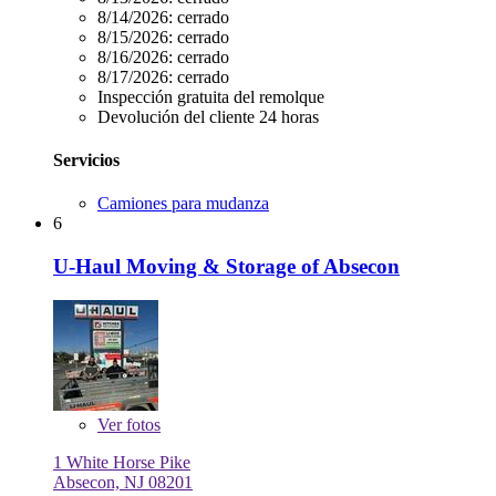
8/14/2026:
cerrado
8/15/2026:
cerrado
8/16/2026:
cerrado
8/17/2026:
cerrado
Inspección gratuita del remolque
Devolución del cliente 24 horas
Servicios
Camiones para mudanza
6
U-Haul Moving & Storage of Absecon
Ver
fotos
1 White Horse Pike
Absecon, NJ 08201