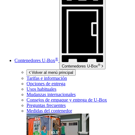
®
Contenedores
U-Box
®
Contenedores
U-Box
Volver al menú principal
Tarifas e información
Opciones de entrega
Usos habituales
Mudanzas internacionales
Consejos de empaque y entrega de
U-Box
Preguntas frecuentes
Medidas del contenedor