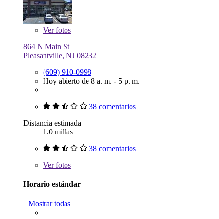
Ver
fotos
864 N Main St
Pleasantville, NJ 08232
(609) 910-0998
Hoy abierto de 8 a. m. - 5 p. m.
38 comentarios
Distancia estimada
1.0 millas
38 comentarios
Ver
fotos
Horario estándar
Mostrar todas