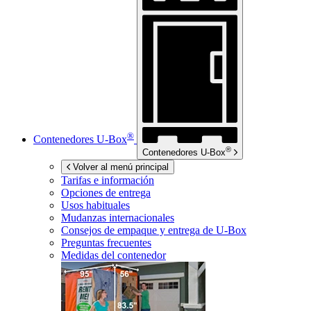
®
Contenedores
U-Box
®
Contenedores
U-Box
Volver al menú principal
Tarifas e información
Opciones de entrega
Usos habituales
Mudanzas internacionales
Consejos de empaque y entrega de
U-Box
Preguntas frecuentes
Medidas del contenedor