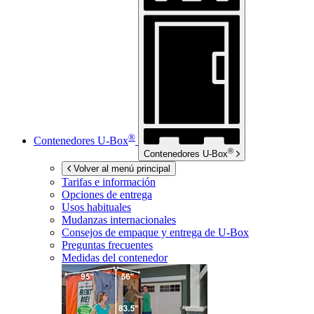
®
Contenedores
U-Box
®
Contenedores
U-Box
Volver al menú principal
Tarifas e información
Opciones de entrega
Usos habituales
Mudanzas internacionales
Consejos de empaque y entrega de
U-Box
Preguntas frecuentes
Medidas del contenedor