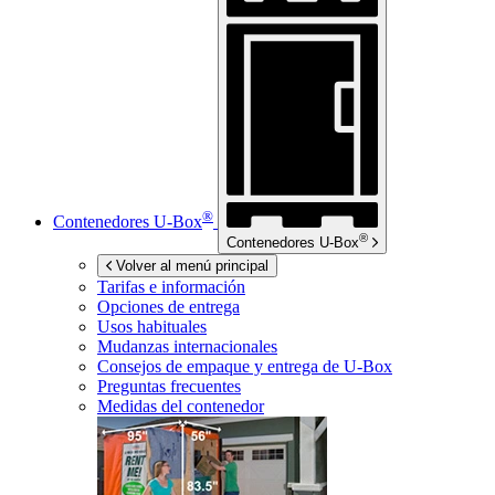
®
Contenedores
U-Box
®
Contenedores
U-Box
Volver al menú principal
Tarifas e información
Opciones de entrega
Usos habituales
Mudanzas internacionales
Consejos de empaque y entrega de
U-Box
Preguntas frecuentes
Medidas del contenedor