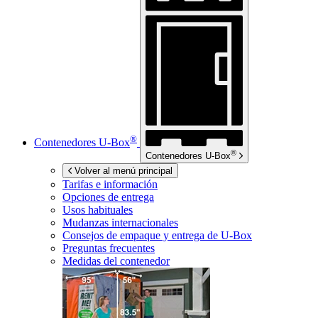
®
Contenedores
U-Box
®
Contenedores
U-Box
Volver al menú principal
Tarifas e información
Opciones de entrega
Usos habituales
Mudanzas internacionales
Consejos de empaque y entrega de
U-Box
Preguntas frecuentes
Medidas del contenedor