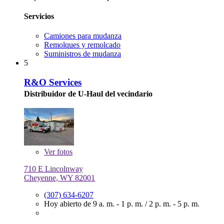
Servicios
Camiones para mudanza
Remolques y remolcado
Suministros de mudanza
5
R&O Services
Distribuidor de U-Haul del vecindario
Ver
fotos
710 E Lincolnway
Cheyenne, WY 82001
(307) 634-6207
Hoy abierto de
9 a. m. - 1 p. m.
/
2 p. m. - 5 p. m.