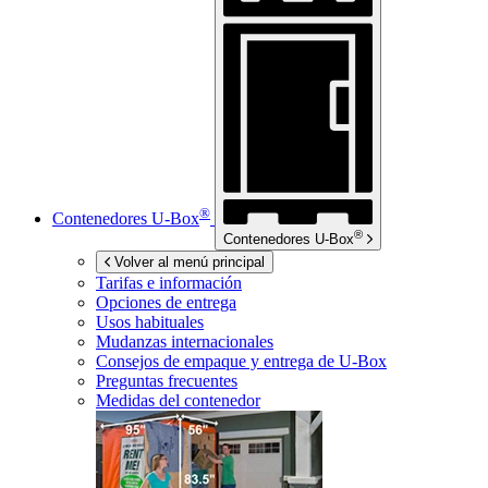
®
Contenedores
U-Box
®
Contenedores
U-Box
Volver al menú principal
Tarifas e información
Opciones de entrega
Usos habituales
Mudanzas internacionales
Consejos de empaque y entrega de
U-Box
Preguntas frecuentes
Medidas del contenedor