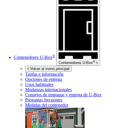
®
Contenedores
U-Box
®
Contenedores
U-Box
Volver al menú principal
Tarifas e información
Opciones de entrega
Usos habituales
Mudanzas internacionales
Consejos de empaque y entrega de
U-Box
Preguntas frecuentes
Medidas del contenedor