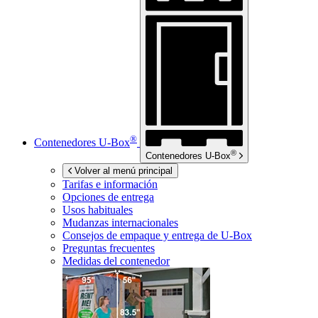
®
Contenedores
U-Box
®
Contenedores
U-Box
Volver al menú principal
Tarifas e información
Opciones de entrega
Usos habituales
Mudanzas internacionales
Consejos de empaque y entrega de
U-Box
Preguntas frecuentes
Medidas del contenedor