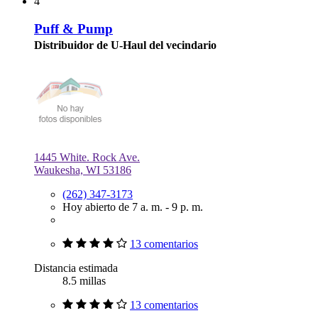
4
Puff & Pump
Distribuidor de U-Haul del vecindario
1445 White. Rock Ave.
Waukesha, WI 53186
(262) 347-3173
Hoy abierto de 7 a. m. - 9 p. m.
13 comentarios
Distancia estimada
8.5 millas
13 comentarios