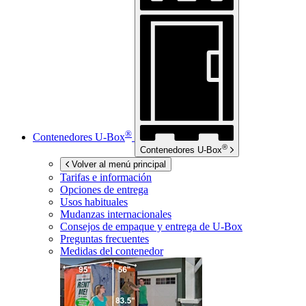
®
Contenedores
U-Box
®
Contenedores
U-Box
Volver al menú principal
Tarifas e información
Opciones de entrega
Usos habituales
Mudanzas internacionales
Consejos de empaque y entrega de
U-Box
Preguntas frecuentes
Medidas del contenedor