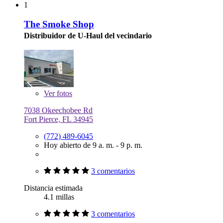
1
The Smoke Shop
Distribuidor de U-Haul del vecindario
Ver
fotos
7038 Okeechobee Rd
Fort Pierce, FL 34945
(772) 489-6045
Hoy abierto de 9 a. m. - 9 p. m.
3 comentarios
Distancia estimada
4.1 millas
3 comentarios