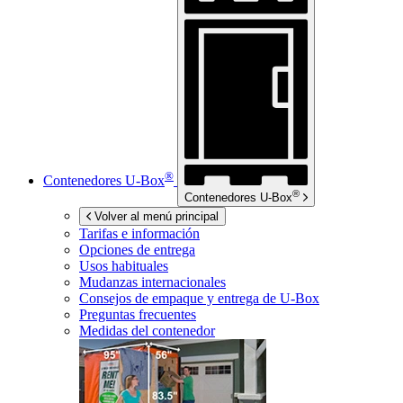
®
Contenedores
U-Box
®
Contenedores
U-Box
Volver al menú principal
Tarifas e información
Opciones de entrega
Usos habituales
Mudanzas internacionales
Consejos de empaque y entrega de
U-Box
Preguntas frecuentes
Medidas del contenedor