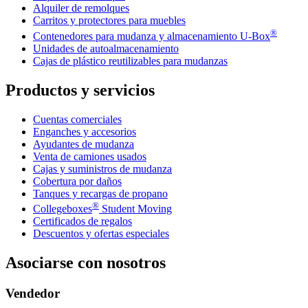
Alquiler de remolques
Carritos y protectores para muebles
®
Contenedores para mudanza y almacenamiento
U-Box
Unidades de autoalmacenamiento
Cajas de plástico reutilizables para mudanzas
Productos y servicios
Cuentas comerciales
Enganches y accesorios
Ayudantes de mudanza
Venta de camiones usados
Cajas y suministros de mudanza
Cobertura por daños
Tanques y recargas de propano
®
Collegeboxes
Student Moving
Certificados de regalos
Descuentos y ofertas especiales
Asociarse con nosotros
Vendedor