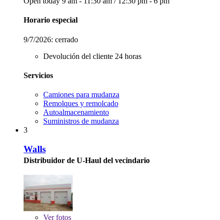
Open today
9 am - 11:30 am
/
12:30 pm - 6 pm
Horario especial
9/7/2026:
cerrado
Devolución del cliente 24 horas
Servicios
Camiones para mudanza
Remolques y remolcado
Autoalmacenamiento
Suministros de mudanza
3
Walls
Distribuidor de U-Haul del vecindario
Ver
fotos