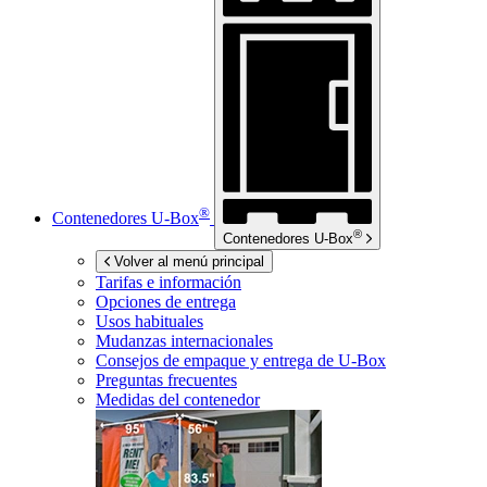
®
Contenedores
U-Box
®
Contenedores
U-Box
Volver al menú principal
Tarifas e información
Opciones de entrega
Usos habituales
Mudanzas internacionales
Consejos de empaque y entrega de
U-Box
Preguntas frecuentes
Medidas del contenedor