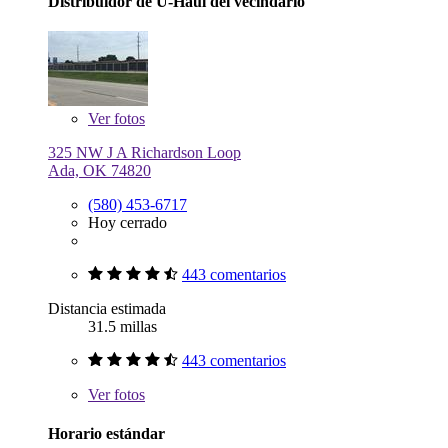
Distribuidor de U-Haul del vecindario
Ver
fotos
325 NW J A Richardson Loop
Ada, OK 74820
(580) 453-6717
Hoy cerrado
443 comentarios
Distancia estimada
31.5 millas
443 comentarios
Ver
fotos
Horario estándar