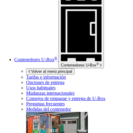
®
Contenedores
U-Box
®
Contenedores
U-Box
Volver al menú principal
Tarifas e información
Opciones de entrega
Usos habituales
Mudanzas internacionales
Consejos de empaque y entrega de
U-Box
Preguntas frecuentes
Medidas del contenedor