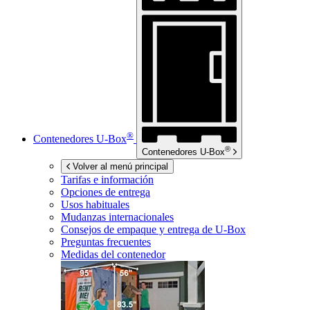
®
Contenedores
U-Box
®
Contenedores
U-Box
Volver al menú principal
Tarifas e información
Opciones de entrega
Usos habituales
Mudanzas internacionales
Consejos de empaque y entrega de
U-Box
Preguntas frecuentes
Medidas del contenedor