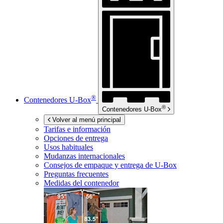
®
Contenedores
U-Box
®
Contenedores
U-Box
Volver al menú principal
Tarifas e información
Opciones de entrega
Usos habituales
Mudanzas internacionales
Consejos de empaque y entrega de
U-Box
Preguntas frecuentes
Medidas del contenedor