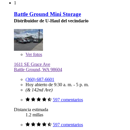
1
Battle Ground Mini Storage
Distribuidor de U-Haul del vecindario
Ver
fotos
1611 SE Grace Ave
Battle Ground, WA 98604
(360) 687-6601
Hoy abierto de 9:30 a. m. - 5 p. m.
(& 142nd Ave)
597 comentarios
Distancia estimada
1.2 millas
597 comentarios