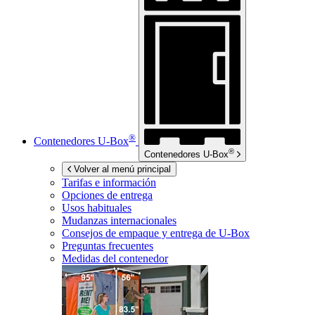
®
Contenedores
U-Box
®
Contenedores
U-Box
Volver al menú principal
Tarifas e información
Opciones de entrega
Usos habituales
Mudanzas internacionales
Consejos de empaque y entrega de
U-Box
Preguntas frecuentes
Medidas del contenedor