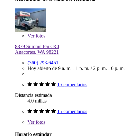
Ver
fotos
8379 Summit Park Rd
Anacortes, WA 98221
(360) 293-6451
Hoy abierto de
9 a. m. - 1 p. m.
/
2 p. m. - 6 p. m.
15 comentarios
Distancia estimada
4.0 millas
15 comentarios
Ver
fotos
Horario estándar