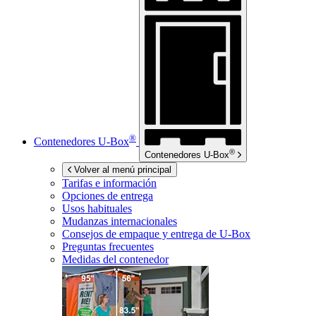
®
Contenedores
U-Box
®
Contenedores
U-Box
Volver al menú principal
Tarifas e información
Opciones de entrega
Usos habituales
Mudanzas internacionales
Consejos de empaque y entrega de
U-Box
Preguntas frecuentes
Medidas del contenedor