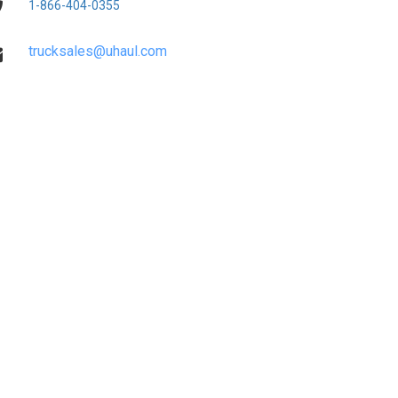
1-866-404-0355
trucksales@uhaul.com