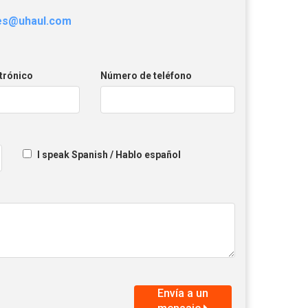
les@uhaul.com
trónico
Número de teléfono
I speak Spanish / Hablo español
Envía a un