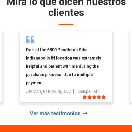
Mira lo que dicen nuestros
clientes
Dori at the 6800 Pendleton Pike
Indianapolis IN location was extremely
helpful and patient with me during the
purchase process. Due to multiple
paymen...
J R Morgan MoVINg, LLC
Kalispell MT
Ver más testimonios