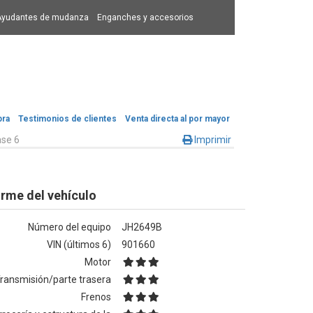
Ayudantes de mudanza
Enganches y accesorios
pra
Testimonios de clientes
Venta directa al por mayor
se 6
Imprimir
orme del vehículo
Número del equipo
JH2649B
VIN (últimos 6)
901660
Motor
ransmisión/parte trasera
Frenos