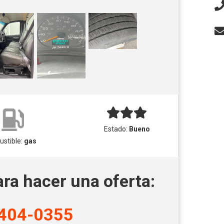
Estado:
Bueno
stible:
gas
ara hacer una oferta:
404-0355