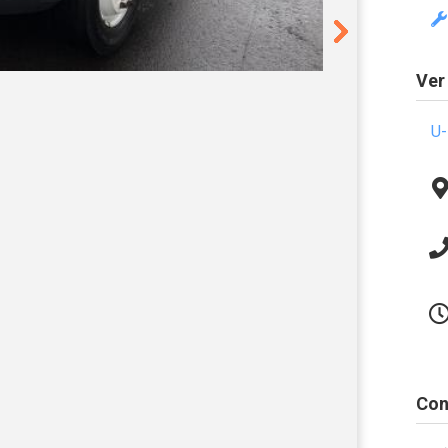
Ver
U-
Con