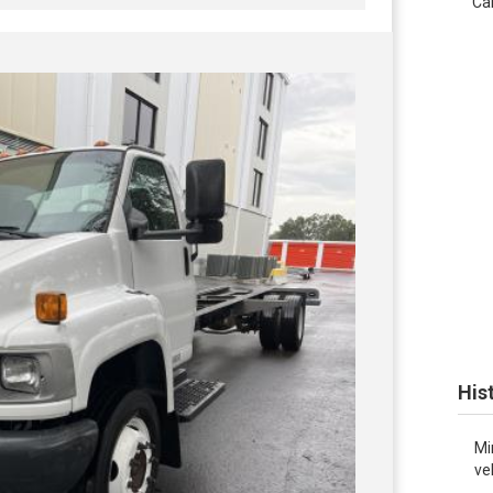
Car
His
Mi
ve