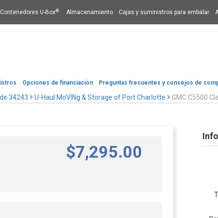
®
Contenedores U-Box
Almacenamiento
Cajas y suministros para embalar
istros
Opciones de financiación​​​​​​​
Preguntas frecuentes y consejos de com
 de 34243
U-Haul MoVINg & Storage of Port Charlotte
GMC C5500 Cla
Inf
$
7,295
.00
T