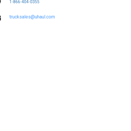
1-866-404-0355
trucksales@uhaul.com