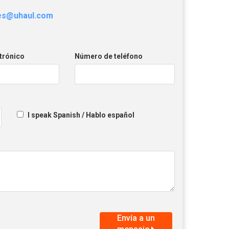
les@uhaul.com
trónico
Número de teléfono
I speak Spanish / Hablo español
Envía a un