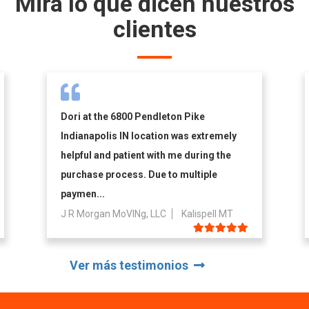
Mira lo que dicen nuestros
clientes
Dori at the 6800 Pendleton Pike
Indianapolis IN location was extremely
helpful and patient with me during the
purchase process. Due to multiple
paymen...
J R Morgan MoVINg, LLC
Kalispell MT
Ver más testimonios