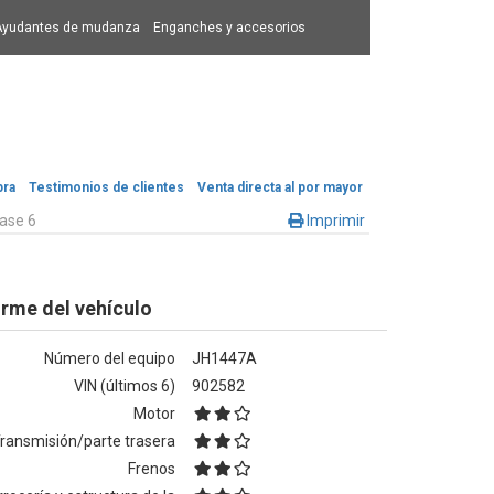
Ayudantes de mudanza
Enganches y accesorios
pra
Testimonios de clientes
Venta directa al por mayor
ase 6
Imprimir
orme del vehículo
Número del equipo
JH1447A
VIN (últimos 6)
902582
Motor
ransmisión/parte trasera
Frenos