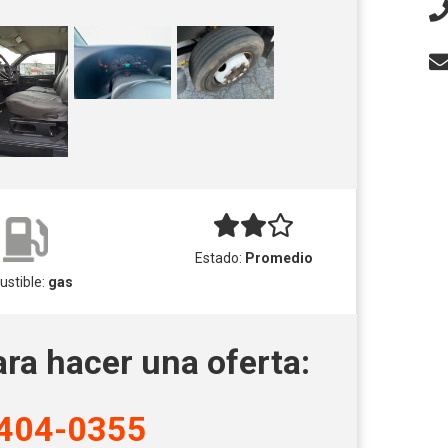
Estado:
Promedio
stible:
gas
ara hacer una oferta:
404-0355