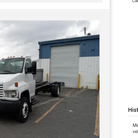
Car
His
Mi
ve