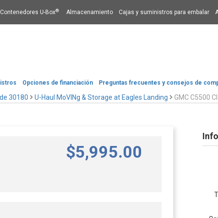
®
Contenedores U-Box
Almacenamiento
Cajas y suministros para embalar
istros
Opciones de financiación​​​​​​​
Preguntas frecuentes y consejos de com
 de 30180
U-Haul MoVINg & Storage at Eagles Landing
GMC C5500 Cl
Inf
$
5,995
.00
T