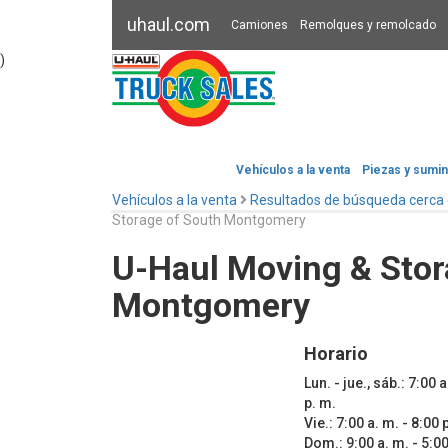
uhaul.com
Camiones
Remolques y remolcado
)
Vehículos a la venta
Piezas y sumin
Vehículos a la venta
Resultados de búsqueda cerca
Storage of South Montgomery
U-Haul Moving & Stor
Montgomery
Horario
Lun. - jue., sáb.: 7:00 a
p. m.
Vie.: 7:00 a. m. - 8:00 
Dom.: 9:00 a. m. - 5:00