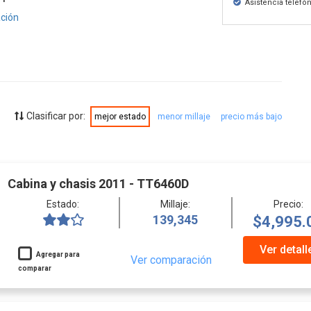
Asistencia telefón
ación
Clasificar por:
mejor estado
menor millaje
precio más bajo
Cabina y chasis 2011 - TT6460D
Estado:
Millaje:
Precio:
139,345
$4,995.
Ver detall
Agregar para
Ver comparación
comparar