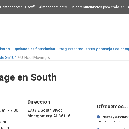
®
Contenedores U-Box
Almacenamiento
Cajas y suministros para embalar
istros
Opciones de financiación​​​​​​​
Preguntas frecuentes y consejos de com
 de 36104
U-Haul Moving &
age en South
Dirección
Ofrecemos...
. m. - 7:00
2333 E South Blvd;
Montgomery, AL 36116
Piezas y suminist
p. m.
mantenimiento
 p. m.