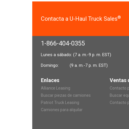
®
Contacta a U-Haul Truck Sales
1-866-404-0355
Lunes a sábado: (7 a. m.-9 p. m. EST)
Domingo:
(9 a. m.-7 p. m. EST)
Enlaces
Ventas 
Alliance Leasing
Contacto p
Buscar piezas de camiones
Buscar eq
Patriot Truck Leasing
Contacto p
Camiones para alquilar