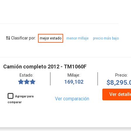
Clasificar por:
mejor estado
menor millaje
precio más bajo
Camión completo 2012 - TM1060F
Estado:
Millaje:
Precio:
169,102
$8,295.
Ver detall
Agregar para
Ver comparación
comparar