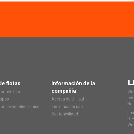
de flotas
Información de la
compañía
or teléfono
Web
adm
uipos
Acerca de U-Haul
Hau
or correo electrónico
Términos de uso
Las
Sostenibilidad
U-H
Web