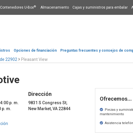
®
Contenedores U-Box
Almacenamiento
Cajas y suministros para embalar
istros
Opciones de financiación​​​​​​​
Preguntas frecuentes y consejos de com
 de 22902
Pleasant View
tive
Dirección
Ofrecemos...
 4:00 p. m.
9831 S Congress St;
0 p. m.
New Market, VA 22844
Piezas y suminist
mantenimiento
ación
Asistencia telefón