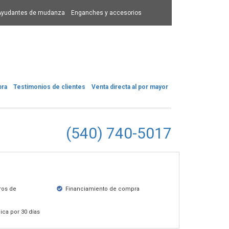
Ayudantes de mudanza
Enganches y accesorios
pra
Testimonios de clientes
Venta directa al por mayor
(540) 740-5017
ros de
Financiamiento de compra
ica por 30 días