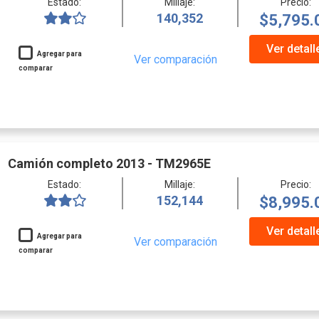
Estado:
Millaje:
Precio:
140,352
$5,795.
Ver detall
Agregar para
Ver comparación
comparar
Camión completo 2013 - TM2965E
Estado:
Millaje:
Precio:
152,144
$8,995.
Ver detall
Agregar para
Ver comparación
comparar