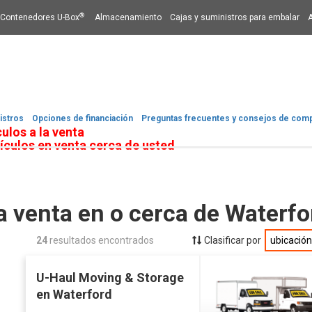
®
Contenedores U-Box
Almacenamiento
Cajas y suministros para embalar
istros
Opciones de financiación​​​​​​​
Preguntas frecuentes y consejos de com
ulos a la venta
ículos en venta cerca de usted
a venta en o cerca de Waterf
24
resultados encontrados
Clasificar por
ubicació
U-Haul Moving & Storage
en Waterford