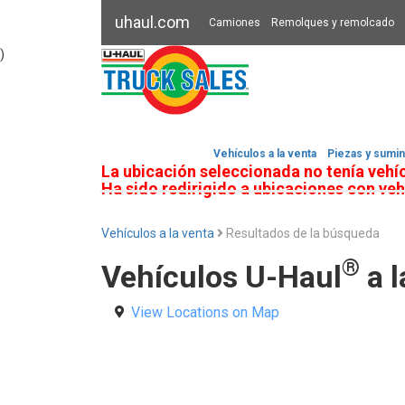
uhaul.com
Camiones
Remolques y remolcado
)
Vehículos a la venta
Piezas y sumin
La ubicación seleccionada no tenía vehíc
Ha sido redirigido a ubicaciones con veh
Vehículos a la venta
Resultados de la búsqueda
®
Vehículos U-Haul
a l
View Locations on Map